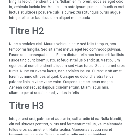
fringilla leo ut, hendrerit diam. Nullam enim lorem, sodales eget odio
in, vehicula lacinia leo. Vestibulum ante ipsum primis in faucibus orci
luctus et ultrices posuere cubilia curae; Curabitur quis purus augue.
Integer efficitur faucibus sem aliquet malesuada.
Titre H2
Nunc a sodales nisl. Mauris vehicula ante sed felis tempus, non
tempor mi fringilla. Sed sit amet metus eget leo commodo pulvinar.
Fusce sed consequat nulla. Etiam dictum felis non hendrerit facilisis.
Fusce tincidunt lorem justo, et feugiat tellus blandit ut. Vestibulum
eget est at nunc hendrerit aliquam sed vitae turpis. Sed sit amet eros
turpis. Nunc eu viverra lacus, nec sodales ipsum. Curabitur sit amet
lorem ut nunc ultrices aliquet. Quisque eu dolor pharetra tellus
pulvinar finibus vitae vitae enim. Suspendisse ac lacus magna.
Aenean consequat dapibus condimentum. Etiam lacus nisi,
ullamcorper at sodales sed, varius in felis.
Titre H3
Integer orci orci, pulvinar et auctor in, sollicitudin id ex. Nulla blandit,
elit vel ultricies porttitor, purus nisl fermentum tellus, vel malesuada
tellus eros sit amet elit. Nulla facilisi. Maecenas auctor nisi id