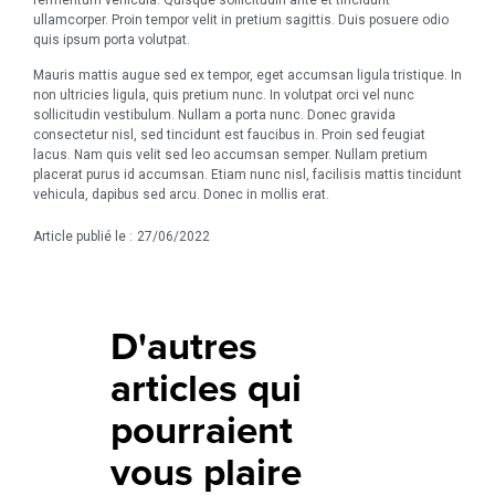
fermentum vehicula. Quisque sollicitudin ante et tincidunt
ullamcorper. Proin tempor velit in pretium sagittis. Duis posuere odio
quis ipsum porta volutpat.
Mauris mattis augue sed ex tempor, eget accumsan ligula tristique. In
non ultricies ligula, quis pretium nunc. In volutpat orci vel nunc
sollicitudin vestibulum. Nullam a porta nunc. Donec gravida
consectetur nisl, sed tincidunt est faucibus in. Proin sed feugiat
lacus. Nam quis velit sed leo accumsan semper. Nullam pretium
placerat purus id accumsan. Etiam nunc nisl, facilisis mattis tincidunt
vehicula, dapibus sed arcu. Donec in mollis erat.
Article publié le :
27/06/2022
D'autres
articles qui
pourraient
vous plaire