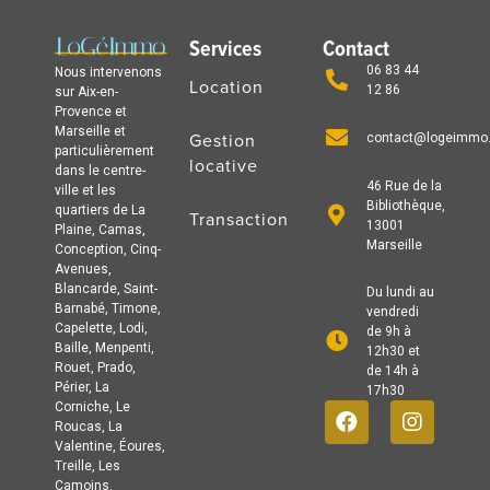
Services
Contact
06 83 44
Nous intervenons
Location
12 86
sur Aix-en-
Provence et
Marseille et
Gestion
contact@logeimmo
particulièrement
locative
dans le centre-
46 Rue de la
ville et les
Bibliothèque,
quartiers de La
Transaction
13001
Plaine, Camas,
Marseille
Conception, Cinq-
Avenues,
Blancarde, Saint-
Du lundi au
Barnabé, Timone,
vendredi
Capelette, Lodi,
de 9h à
Baille, Menpenti,
12h30 et
Rouet, Prado,
de 14h à
Périer, La
17h30
Corniche, Le
Roucas, La
Valentine, Éoures,
Treille, Les
Camoins.